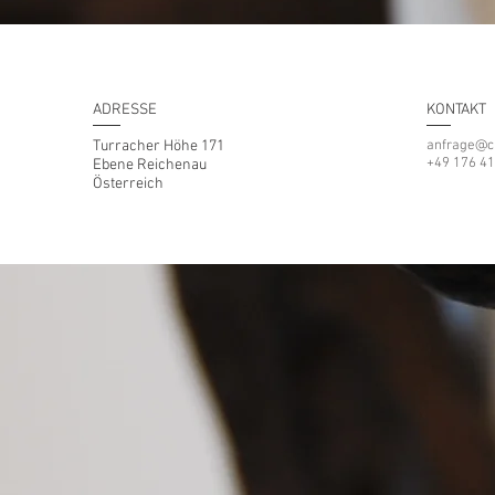
ADRESSE
KONTAKT
Turracher Höhe 171
anfrage@ch
+49 176 41
Ebene Reichenau
Österreich