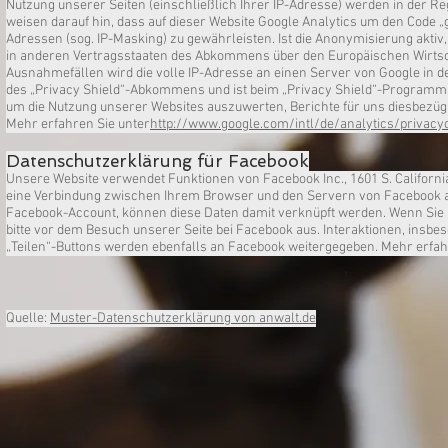
Nutzung unserer Seiten (einschließlich Ihrer IP-Adresse) werden in der Re
weisen darauf hin, dass auf dieser Website Google Analytics um den Code „
Adressen (sog. IP-Masking) zu gewährleisten. Ist die Anonymisierung aktiv
in anderen Vertragsstaaten des Abkommens über den Europäischen Wirtsch
Ausnahmefällen wird die volle IP-Adresse an einen Server von Google in 
des „Privacy Shield“-Abkommens und ist beim „Privacy Shield“-Programm 
um die Nutzung unserer Websites auszuwerten, Berichte für uns diesbezügl
Mehr erfahren Sie unter
http://www.google.com/intl/de/analytics/privacy
Datenschutzerklärung für Facebook
Unsere Website verwendet Funktionen von Facebook Inc., 1601 S. California 
eine Verbindung zwischen Ihrem Browser und den Servern von Facebook au
Facebook-Account, können diese Daten damit verknüpft werden. Wenn Sie
bitte vor dem Besuch unserer Seite bei Facebook aus. Interaktionen, insb
„Teilen“-Buttons werden ebenfalls an Facebook weitergegeben. Mehr erfah
Quelle:
Muster-Datenschutzerklärung von anwalt.de